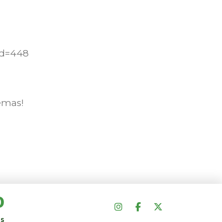
id=448
emas!
0
s