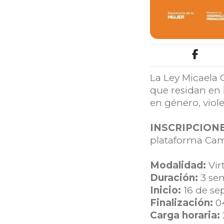
La Ley Micaela 
que residan en 
en género, vio
INSCRIPCION
plataforma Ca
Modalidad:
Vir
Duración:
3 se
Inicio:
16 de se
Finalización:
0
Carga horaria: