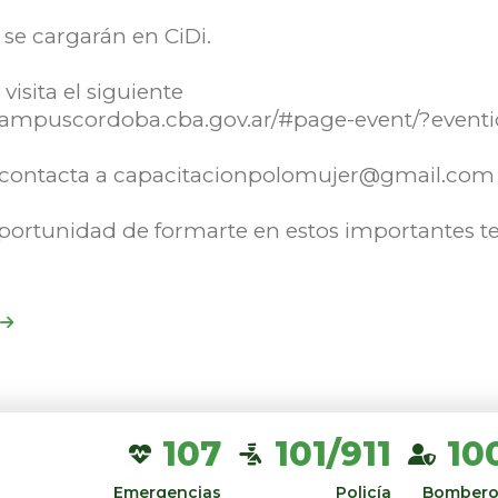
 se cargarán en CiDi.
 visita el siguiente
//campuscordoba.cba.gov.ar/#page-event/?event
, contacta a capacitacionpolomujer@gmail.com
oportunidad de formarte en estos importantes t
107
101/911
10
Emergencias
Policía
Bombero