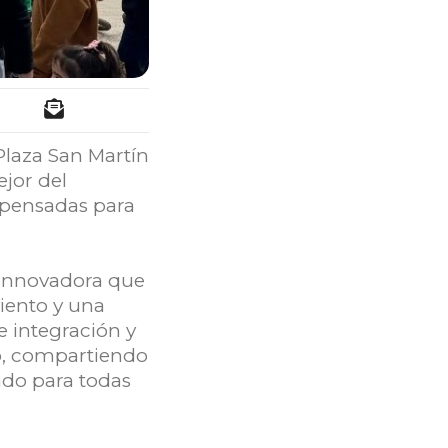
 Plaza San Martín
jor del
s pensadas para
 innovadora que
iento y una
e integración y
mo, compartiendo
do para todas