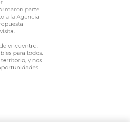
r
formaron parte
o a la Agencia
ropuesta
isita.
de encuentro,
bles para todos.
erritorio, y nos
 oportunidades